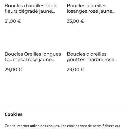
Boucles d'oreilles triple
Boucles d'oreilles
fleurs dégradé jaune
losanges rose jaune
rose Collection Tutti
Collection Tutti Frutti
31,00 €
33,00 €
Frutti
Boucles Oreilles longues
Boucles d'oreilles
tournesol rose jaune
gouttes marbre rose
Collection Tutti Frutti
jaune Collection Tutti
29,00 €
29,00 €
Frutti
Cookies
Me Contacter
Legal Terms
Ce site Internet utilise des cookies. Les cookies sont de petits fichiers qui
Privacy Policy
Cookie Policy