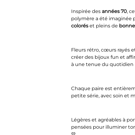
Inspirée des
années 70
, c
polymère a été imaginée p
colorés
et pleins de
bonne
Fleurs rétro, cœurs rayés 
créer des bijoux fun et aff
à une tenue du quotidien 
Chaque paire est entièrem
petite série, avec soin et m
Légères et agréables à port
pensées pour illuminer to
💛