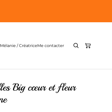
Mélanie / Créatrice
Me contacter
lles Big cœur et fleur
ne