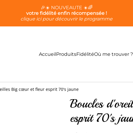
🎉☀️ NOUVEAUTE ☀️🌈
votre fidélité enfin récompensée !
clique ici pour découvrir le programme
Accueil
Produits
Fidélité
Où me trouver ?
eilles Big cœur et fleur esprit 70's jaune
Boucles d'orei
esprit 70's jau