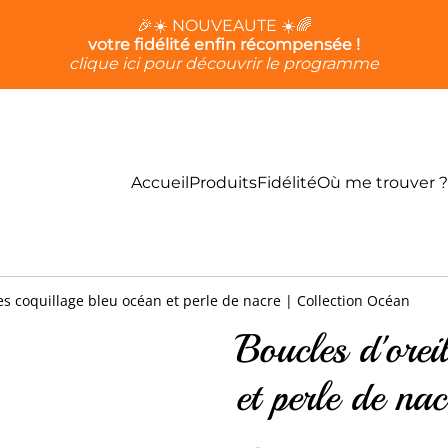
🎉☀️ NOUVEAUTE ☀️🌈
votre fidélité enfin récompensée !
clique ici pour découvrir le programme
Accueil
Produits
Fidélité
Où me trouver ?
les coquillage bleu océan et perle de nacre | Collection Océan
Boucles d'orei
et perle de na