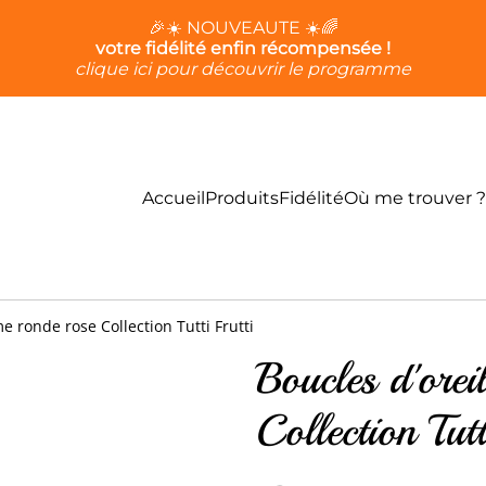
🎉☀️ NOUVEAUTE ☀️🌈
votre fidélité enfin récompensée !
clique ici pour découvrir le programme
Accueil
Produits
Fidélité
Où me trouver ?
me ronde rose Collection Tutti Frutti
Boucles d'orei
Collection Tutt