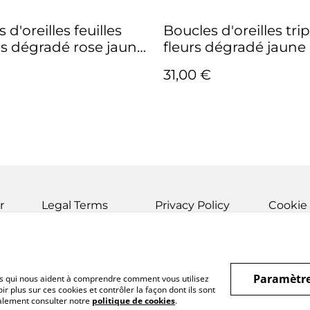
 d'oreilles feuilles
Boucles d'oreilles trip
s dégradé rose jaune
fleurs dégradé jaune
ion Tutti Frutti
Collection Tutti Frutti
31,00 €
r
Legal Terms
Privacy Policy
Cookie 
Paramètre
hiers qui nous aident à comprendre comment vous utilisez
r plus sur ces cookies et contrôler la façon dont ils sont
galement consulter notre
politique de cookies
.