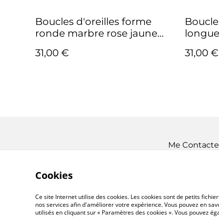
Boucles d'oreilles forme
Boucles
ronde marbre rose jaune
longue
Collection Tutti Frutti
Collect
31,00 €
31,00 €
Me Contacte
Cookies
Ce site Internet utilise des cookies. Les cookies sont de petits fic
nos services afin d'améliorer votre expérience. Vous pouvez en savoi
utilisés en cliquant sur « Paramètres des cookies ». Vous pouvez é
©
2026
Almanoï Création