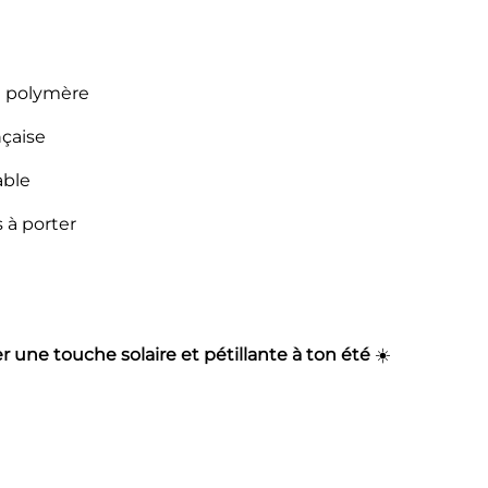
te polymère
nçaise
able
s à porter
er une touche solaire et pétillante à ton été
☀️