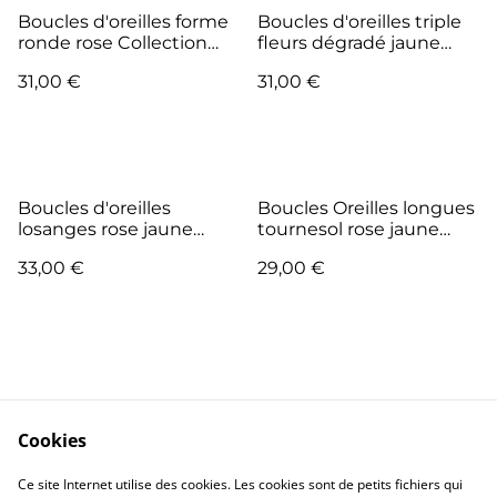
Boucles d'oreilles forme
Boucles d'oreilles triple
ronde rose Collection
fleurs dégradé jaune
Tutti Frutti
rose Collection Tutti
31,00 €
31,00 €
Frutti
Boucles d'oreilles
Boucles Oreilles longues
losanges rose jaune
tournesol rose jaune
Collection Tutti Frutti
Collection Tutti Frutti
33,00 €
29,00 €
Cookies
Me Contacter
Legal Terms
Ce site Internet utilise des cookies. Les cookies sont de petits fichiers qui
Privacy Policy
Cookie Policy