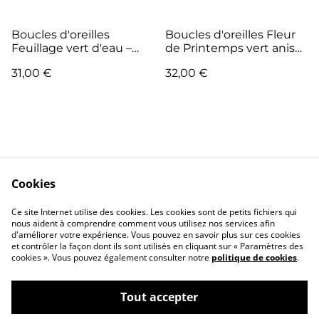
Boucles d'oreilles
Boucles d'oreilles Fleur
Feuillage vert d'eau –
de Printemps vert anis
Collection Jardin Acidulé
et paillettes – Collection
31,00 €
32,00 €
Jardin Acidulé
Cookies
Me Contacter
Legal Terms
Ce site Internet utilise des cookies. Les cookies sont de petits fichiers qui
Privacy Policy
Cookie Policy
nous aident à comprendre comment vous utilisez nos services afin
d'améliorer votre expérience. Vous pouvez en savoir plus sur ces cookies
et contrôler la façon dont ils sont utilisés en cliquant sur « Paramètres des
cookies ». Vous pouvez également consulter notre
politique de cookies
.
Tout accepter
©
2026
Almanoï Création