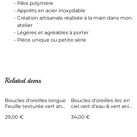
Pâte polymère
Apprêts en acier inoxydable
Création artisanale réalisée à la main dans mon
atelier
Légères et agréables à porter
Pièce unique ou petite série
Related items
Boucles d'oreilles longue
Boucles d'oreilles Arc en
Feuille texturée vert anis
ciel vert d'eau & vert anis
– Collection Jardin
– Collection Jardin
29,00 €
34,00 €
Acidulé
Acidulé