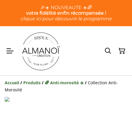
🎉☀️ NOUVEAUTE ☀️🌈
votre fidélité enfin récompensée !
clique ici pour découvrir le programme
Accueil
/
Produits
/
🌈 Anti-morosité ☀️
/
Collection Anti-
Morosité