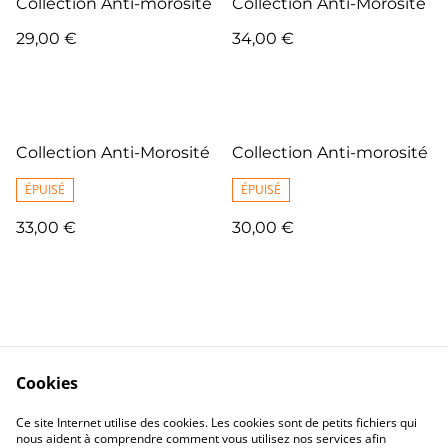
Collection Anti-morosité
Collection Anti-Morosité
29,00 €
34,00 €
Collection Anti-Morosité
Collection Anti-morosité
ÉPUISÉ
ÉPUISÉ
33,00 €
30,00 €
Cookies
Me Contacter
Legal Terms
Ce site Internet utilise des cookies. Les cookies sont de petits fichiers qui
Privacy Policy
Cookie Policy
nous aident à comprendre comment vous utilisez nos services afin