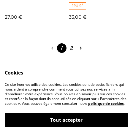
ÉPUISÉ
27,00 €
33,00 €
1
2
Cookies
Me Contacter
Legal Terms
Ce site Internet utilise des cookies. Les cookies sont de petits fichiers qui
Privacy Policy
Cookie Policy
nous aident à comprendre comment vous utilisez nos services afin
d'améliorer votre expérience. Vous pouvez en savoir plus sur ces cookies
et contrôler la façon dont ils sont utilisés en cliquant sur « Paramètres des
cookies ». Vous pouvez également consulter notre
politique de cookies
.
Tout accepter
©
2026
Almanoï Création