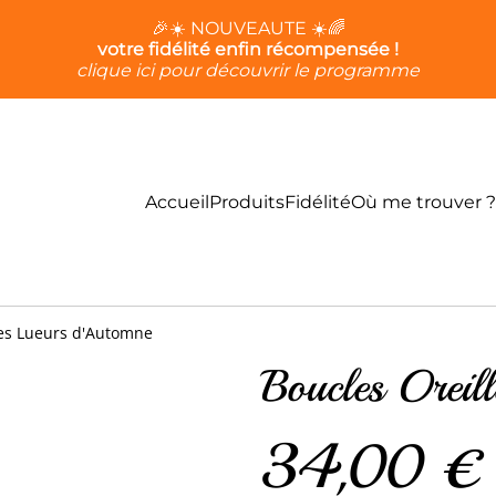
🎉☀️ NOUVEAUTE ☀️🌈
votre fidélité enfin récompensée !
clique ici pour découvrir le programme
Accueil
Produits
Fidélité
Où me trouver ?
les Lueurs d'Automne
Boucles Oreil
34,00 €