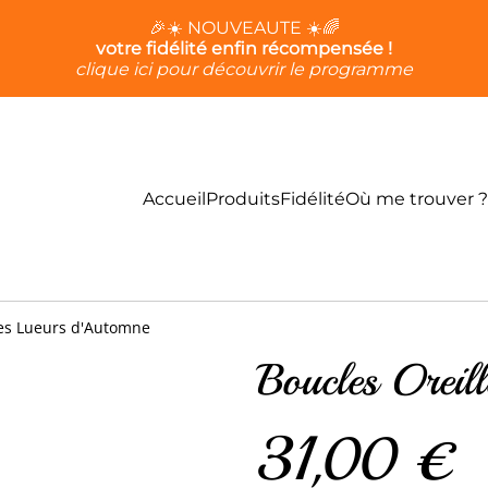
🎉☀️ NOUVEAUTE ☀️🌈
votre fidélité enfin récompensée !
clique ici pour découvrir le programme
Accueil
Produits
Fidélité
Où me trouver ?
les Lueurs d'Automne
Boucles Oreil
31,00 €